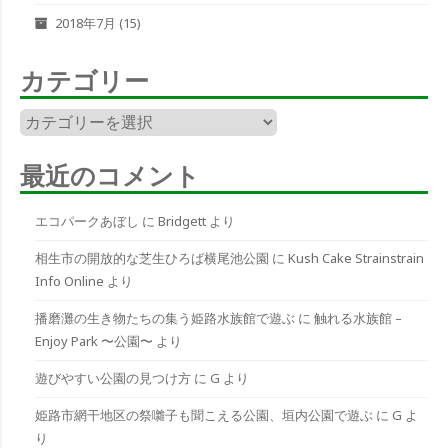
2018年7月
(15)
カテゴリー
カ
テ
ゴ
最近のコメント
リ
ー
エコパークあぼし
に
Bridgett
より
相生市の開放的な芝生ひろば横尾池公園
に
Kush Cake Strainstrain
Info Online
より
播磨灘の生き物たちの集う姫路水族館で遊ぶ
に
触れる水族館 –
Enjoy Park 〜公園〜
より
遊びやすい公園の見つけ方
に
G
より
姫路市網干地区の祭囃子も聞こえる公園、垣内公園で遊ぶ
に
G
よ
り