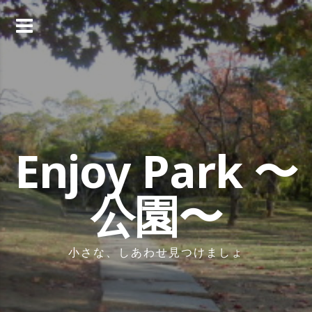
コ
ン
テ
ン
ツ
へ
ス
キ
ッ
Enjoy Park 〜
プ
公園〜
小さな、しあわせ見つけましょ