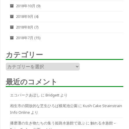
2018年10月
(9)
2018年9月
(4)
2018年8月
(7)
2018年7月
(15)
カテゴリー
カ
テ
ゴ
最近のコメント
リ
ー
エコパークあぼし
に
Bridgett
より
相生市の開放的な芝生ひろば横尾池公園
に
Kush Cake Strainstrain
Info Online
より
播磨灘の生き物たちの集う姫路水族館で遊ぶ
に
触れる水族館 –