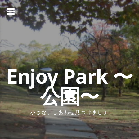
コ
ン
テ
ン
ツ
へ
ス
キ
ッ
Enjoy Park 〜
プ
公園〜
小さな、しあわせ見つけましょ