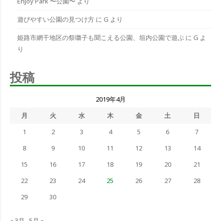
Enjoy Park 〜公園〜
より
遊びやすい公園の見つけ方
に
G
より
姫路市網干地区の祭囃子も聞こえる公園、垣内公園で遊ぶ
に
G
よ
り
投稿
2019年4月
月
火
水
木
金
土
日
1
2
3
4
5
6
7
8
9
10
11
12
13
14
15
16
17
18
19
20
21
22
23
24
25
26
27
28
29
30
« 3月
5月 »