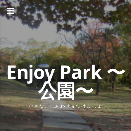
コ
ン
テ
ン
ツ
へ
ス
キ
ッ
Enjoy Park 〜
プ
公園〜
小さな、しあわせ見つけましょ