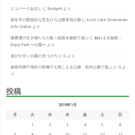
ー
エコパークあぼし
に
Bridgett
より
相生市の開放的な芝生ひろば横尾池公園
に
Kush Cake Strainstrain
Info Online
より
播磨灘の生き物たちの集う姫路水族館で遊ぶ
に
触れる水族館 –
Enjoy Park 〜公園〜
より
遊びやすい公園の見つけ方
に
G
より
姫路市網干地区の祭囃子も聞こえる公園、垣内公園で遊ぶ
に
G
よ
り
投稿
2019年1月
月
火
水
木
金
土
日
1
2
3
4
5
6
7
8
9
10
11
12
13