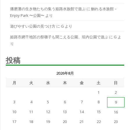
播磨灘の生き物たちの集う姫路水族館で遊ぶ
に
触れる水族館 –
Enjoy Park 〜公園〜
より
遊びやすい公園の見つけ方
に
G
より
姫路市網干地区の祭囃子も聞こえる公園、垣内公園で遊ぶ
に
G
よ
り
投稿
2026年8月
月
火
水
木
金
土
日
1
2
3
4
5
6
7
8
9
10
11
12
13
14
15
16
17
18
19
20
21
22
23