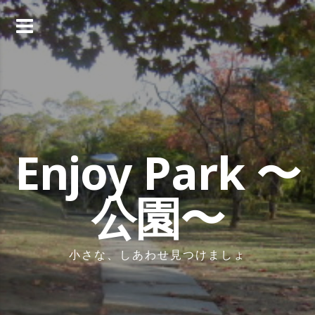
コ
ン
テ
ン
ツ
へ
ス
キ
ッ
Enjoy Park 〜
プ
公園〜
小さな、しあわせ見つけましょ