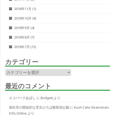
2018年11月
(1)
2018年10月
(9)
2018年9月
(4)
2018年8月
(7)
2018年7月
(15)
カテゴリー
カ
テ
ゴ
最近のコメント
リ
ー
エコパークあぼし
に
Bridgett
より
相生市の開放的な芝生ひろば横尾池公園
に
Kush Cake Strainstrain
Info Online
より