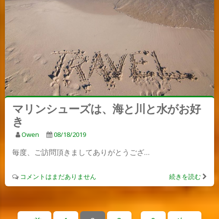
マリンシューズは、海と川と水がお好
き
Owen
08/18/2019
毎度、ご訪問頂きましてありがとうござ…
コメントはまだありません
続きを読む
投