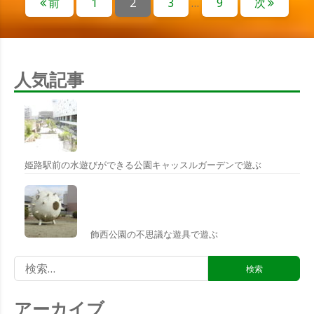
固
固
固
固
前
1
2
3
…
9
次
稿
定
定
定
定
ナ
ペ
ペ
ペ
ペ
ー
ー
ー
ー
ビ
ジ
ジ
ジ
ジ
人気記事
ゲ
ー
シ
ョ
姫路駅前の水遊びができる公園キャッスルガーデンで遊ぶ
ン
飾西公園の不思議な遊具で遊ぶ
検
索:
アーカイブ